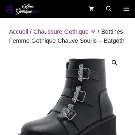
Aller
M
au
contenu
Accueil
/
Chaussure Gothique 𖤐
/ Bottines
Femme Gothique Chauve Souris – Batgoth