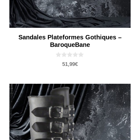
Sandales Plateformes Gothiques –
BaroqueBane
0
51,99
€
s
u
r
5