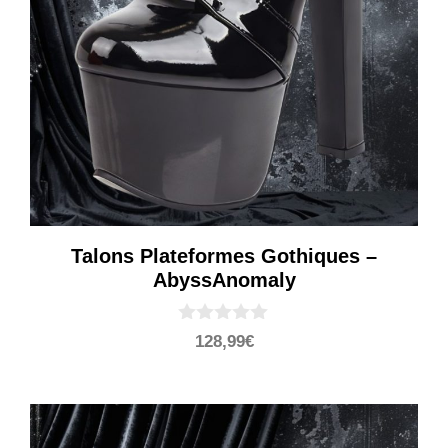
Talons Plateformes Gothiques –
AbyssAnomaly
0
128,99
€
s
u
r
5