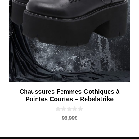
Chaussures Femmes Gothiques à
Pointes Courtes – Rebelstrike
0
98,99
€
s
u
r
5